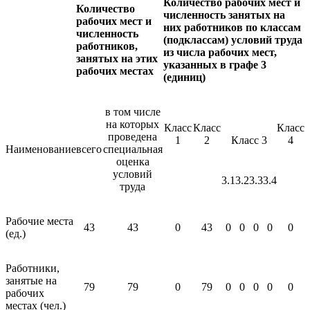
Количество рабочих мест и
Количество
численность занятых на
рабочих мест и
них работников по классам
численность
(подклассам) условий труда
работников,
из числа рабочих мест,
занятых на этих
указанных в графе 3
рабочих местах
(единиц)
в том числе
на которых
Класс
Класс
Класс
проведена
1
2
Класс 3
4
Наименование
всего
специальная
оценка
условий
3.1
3.2
3.3
3.4
труда
Рабочие места
43
43
0
43
0
0
0
0
0
(ед.)
Работники,
занятые на
79
79
0
79
0
0
0
0
0
рабочих
местах (чел.)